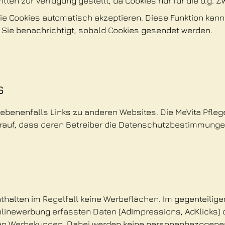
itten zur Verfügung gestellt, da Cookies nur für die o.g.
ie Cookies automatisch akzeptieren. Diese Funktion kann 
r Sie benachrichtigt, sobald Cookies gesendet werden.
s
benenfalls Links zu anderen Websites. Die MeVita Pfleg
arauf, dass deren Betreiber die Datenschutzbestimmunge
halten im Regelfall keine Werbeflächen. Im gegenteiligen
inewerbung erfassten Daten (AdImpressions, AdKlicks) d
 an Werbekunden. Dabei werden keine personenbezogene